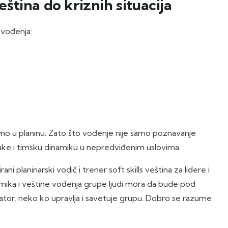
eština do kriznih situacija
vođenja:
imo u planinu. Zato što vođenje nije samo poznavanje
uke i timsku dinamiku u nepredviđenim uslovima.
 planinarski vodič i trener soft skills veština za lidere i
mika i veštine vođenja grupe ljudi mora da bude pod
tor, neko ko upravlja i savetuje grupu. Dobro se razume