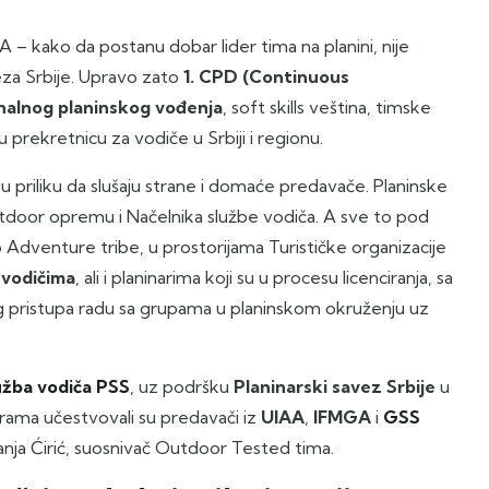
 – kako da postanu dobar lider tima na planini, nije
za Srbije. Upravo zato
1. CPD (Continuous
nalnog planinskog vođenja
, soft skills veština, timske
rekretnicu za vodiče u Srbiji i regionu.
su priliku da slušaju strane i domaće predavače. Planinske
tdoor opremu i Načelnika službe vodiča. A sve to pod
Adventure tribe, u prostorijama Turističke organizacije
 vodičima
, ali i planinarima koji su u procesu licenciranja, sa
og pristupa radu sa grupama u planinskom okruženju uz
užba vodiča PSS
, uz podršku
Planinarski savez Srbije
u
ograma učestvovali su predavači iz
UIAA
,
IFMGA
i
GSS
nja Ćirić, suosnivač Outdoor Tested tima.