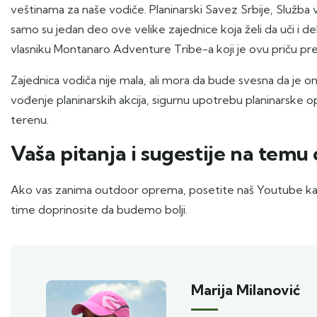
veštinama za naše vodiče. Planinarski Savez Srbije, Služba
samo su jedan deo ove velike zajednice koja želi da uči i del
vlasniku Montanaro Adventure Tribe-a koji je ovu priču prep
Zajednica vodiča nije mala, ali mora da bude svesna da je 
vođenje planinarskih akcija, sigurnu upotrebu planinarske 
terenu.
Vaša pitanja i sugestije na tem
Ako vas zanima outdoor oprema, posetite naš Youtube k
time doprinosite da budemo bolji.
Marija Milanović