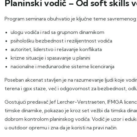
Planinski vodič – Od soft skills v
Program seminara obuhvatio je ključne teme savremenog 
ulogu vodiča i rad sa grupnom dinamikom
psihološku bezbednost i rezilijentnost vodiča
autoritet, liderstvo i rešavanje konflikata
krizne situacije i spasavanje u planini
nacionalne i međunarodne sisteme licenciranja
Poseban akcenat stavljen je na razumevanje ljudi koje vod
terena i gpx staze, već i odgovornost za bezbednost, odl
Gostujući predavač Jef Lercher-Verstraeten, IFMGA licencirani
timske dinamike, pokazao je kroz set vežbi da timska dina
dobrom kontrolom planinskog vodiča. Vodič je uzor i eduka
u outdoor opremu i zna da je koristi na pravi način.