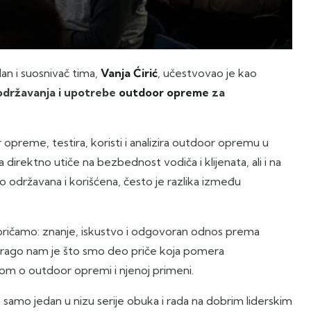
an i suosnivač tima,
Vanja Ćirić
, učestvovao je kao
 održavanja i upotrebe
outdoor opreme
za
 opreme, testira, koristi i analizira outdoor opremu u
irektno utiče na bezbednost vodiča i klijenata, ali i na
o održavana i korišćena, često je razlika između
ričamo: znanje, iskustvo i odgovoran odnos prema
Drago nam je što smo deo priče koja pomera
om o outdoor opremi i njenoj primeni.
 samo jedan u nizu serije obuka i rada na dobrim liderskim