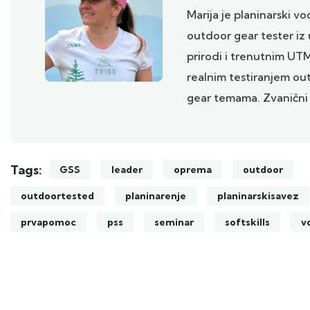
Marija je planinarski vod
outdoor gear tester iz 
prirodi i trenutnim UT
realnim testiranjem o
gear temama. Zvanični
Tags:
GSS
leader
oprema
outdoor
outdoortested
planinarenje
planinarskisavez
prvapomoc
pss
seminar
softskills
v