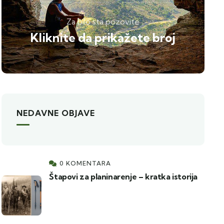
Za bilo sta pozovite
Kliknite da prikažete broj
NEDAVNE OBJAVE
0 KOMENTARA
Štapovi za planinarenje – kratka istorija