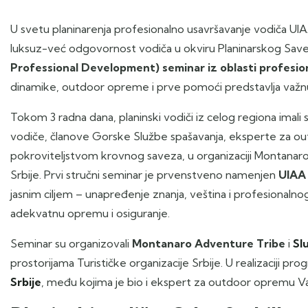
U svetu planinarenja profesionalno usavršavanje vodiča UIAA
luksuz-već odgovornost vodiča u okviru Planinarskog Save
Professional Development) seminar iz oblasti profesio
dinamike, outdoor opreme i prve pomoći predstavlja važnu p
Tokom 3 radna dana, planinski vodiči iz celog regiona imali 
vodiče, članove Gorske Službe spašavanja, eksperte za ou
pokroviteljstvom krovnog saveza, u organizaciji Montanaro 
Srbije. Prvi stručni seminar je prvenstveno namenjen
UIAA
jasnim ciljem – unapređenje znanja, veština i profesionaln
adekvatnu opremu i osiguranje.
Seminar su organizovali
Montanaro Adventure Tribe
i
Sl
prostorijama Turističke organizacije Srbije. U realizaciji pr
Srbije
, među kojima je bio i ekspert za outdoor opremu Va