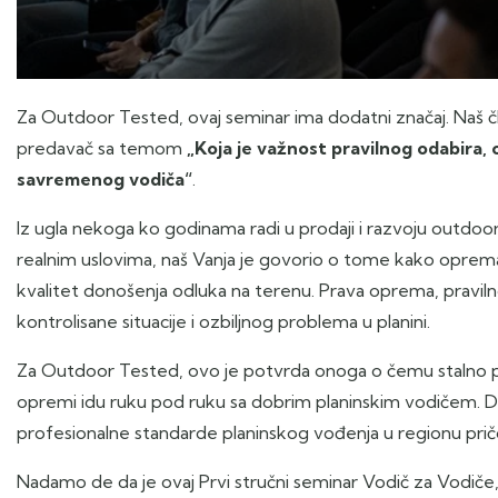
Za Outdoor Tested, ovaj seminar ima dodatni značaj. Naš čl
predavač sa temom
„Koja je važnost pravilnog odabira,
savremenog vodiča“
.
Iz ugla nekoga ko godinama radi u prodaji i razvoju outdoor
realnim uslovima, naš Vanja je govorio o tome kako oprema d
kvalitet donošenja odluka na terenu. Prava oprema, praviln
kontrolisane situacije i ozbiljnog problema u planini.
Za Outdoor Tested, ovo je potvrda onoga o čemu stalno p
opremi idu ruku pod ruku sa dobrim planinskim vodičem. 
profesionalne standarde planinskog vođenja u regionu prič
Nadamo de da je ovaj Prvi stručni seminar Vodič za Vodiče,