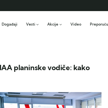
Događaji
Vesti
Akcije
Video
Preporuč
UIAA planinske vodiče: kako