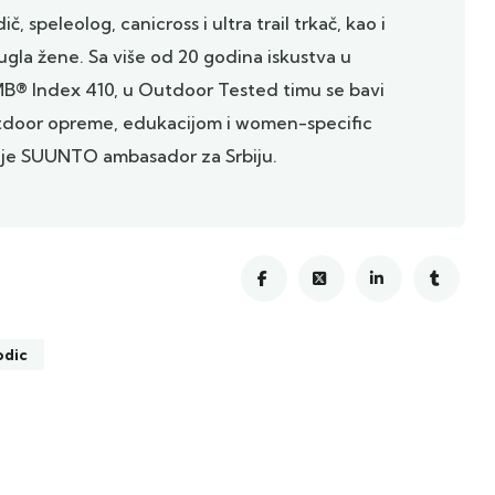
ič, speleolog, canicross i ultra trail trkač, kao i
ugla žene. Sa više od 20 godina iskustva u
MB® Index 410, u Outdoor Tested timu se bavi
utdoor opreme, edukacijom i women-specific
 je SUUNTO ambasador za Srbiju.
odic