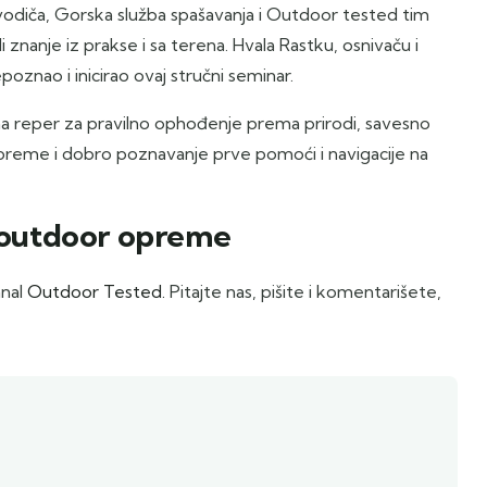
 vodiča, Gorska služba spašavanja i Outdoor tested tim
i znanje iz prakse i sa terena. Hvala Rastku, osnivaču i
oznao i inicirao ovaj stručni seminar.
ona reper za pravilno ophođenje prema prirodi, savesno
opreme i dobro poznavanje prve pomoći i navigacije na
u outdoor opreme
anal
Outdoor Tested.
Pitajte nas, pišite i komentarišete,