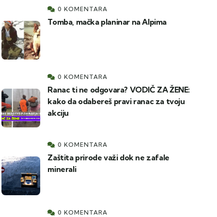
0 KOMENTARA
Tomba, mačka planinar na Alpima
0 KOMENTARA
Ranac ti ne odgovara? VODIČ ZA ŽENE:
kako da odabereš pravi ranac za tvoju
akciju
0 KOMENTARA
Zaštita prirode važi dok ne zafale
minerali
0 KOMENTARA