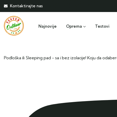
Kontaktirajte nas
Najnovije
Oprema
Testovi
Podloška ili Sleeping pad - sa i bez izolacije! Koju da oda