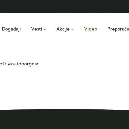
Događaji
Vesti
Akcije
Video
Preporuč
bereš? #outdoorgear