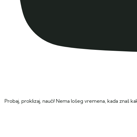
Probaj, proklizaj, nauči! Nema lošeg vremena, kada znaš kak