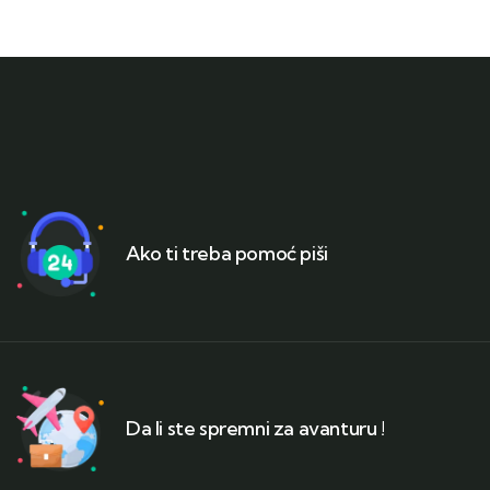
Ako ti treba pomoć piši
Da li ste spremni za avanturu !