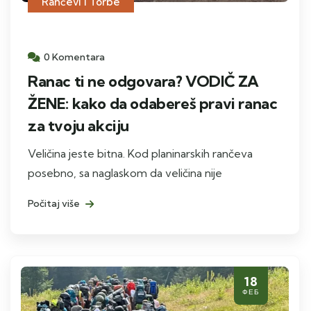
Rančevi i Torbe
0 Komentara
Ranac ti ne odgovara? VODIČ ZA
ŽENE: kako da odabereš pravi ranac
za tvoju akciju
Veličina jeste bitna. Kod planinarskih rančeva
posebno, sa naglaskom da veličina nije
Počitaj više
18
ФЕБ