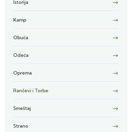
Istorija
Kamp
Obuća
Odeća
Oprema
Rančevi i Torbe
Smeštaj
Strano