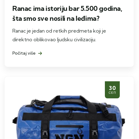
Ranac ima istoriju bar 5.500 godina,
šta smo sve nosili na leđima?
Ranac je jedan od retkih predmeta koji je
direktno oblikovao ljudsku civilizaciju.
Počitaj više
30
СЕП