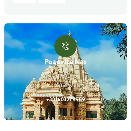
Pozovite Nas
Za bilo sta
+381603279989