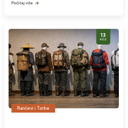
Počitaj više
13
ФЕБ
Rančevi i Torbe