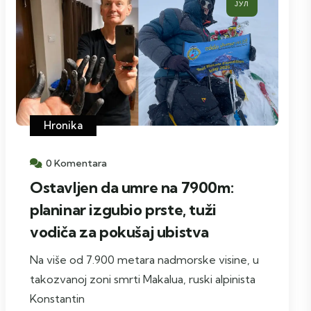
ЈУЛ
Hronika
0 Komentara
Ostavljen da umre na 7900m:
planinar izgubio prste, tuži
vodiča za pokušaj ubistva
Na više od 7.900 metara nadmorske visine, u
takozvanoj zoni smrti Makalua, ruski alpinista
Konstantin