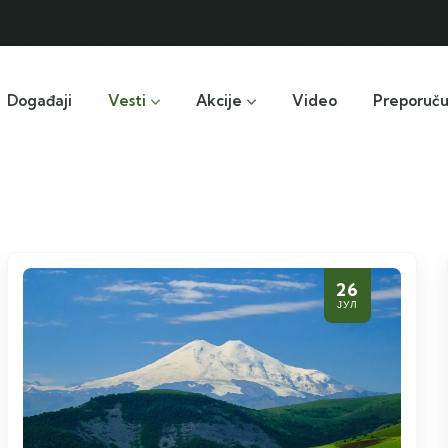
Događaji
Vesti
Akcije
Video
Preporuč
26
ЈУЛ