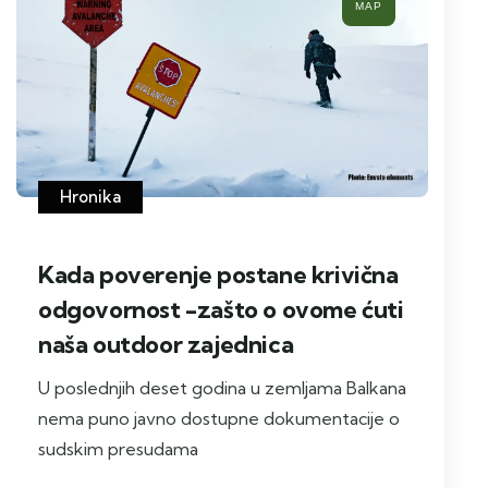
МАР
Hronika
Kada poverenje postane krivična
odgovornost -zašto o ovome ćuti
naša outdoor zajednica
U poslednjih deset godina u zemljama Balkana
nema puno javno dostupne dokumentacije o
sudskim presudama