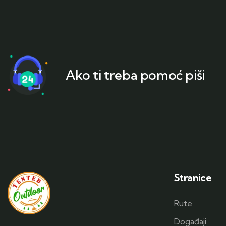
Ako ti treba pomoć piši
Stranice
Rute
Događaji