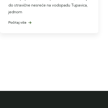
do stravične nesreće na vodopadu Tupavica,
jednom
Počitaj više