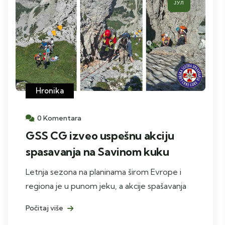
ЈУЛ
Hronika
0 Komentara
GSS CG izveo uspešnu akciju
spasavanja na Savinom kuku
Letnja sezona na planinama širom Evrope i
regiona je u punom jeku, a akcije spašavanja
Počitaj više