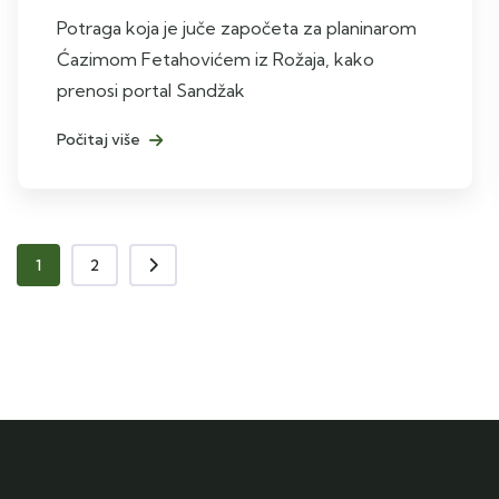
Potraga koja je juče započeta za planinarom
Ćazimom Fetahovićem iz Rožaja, kako
prenosi portal Sandžak
Počitaj više
1
2