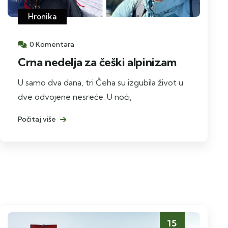
Hronika
0 Komentara
Crna nedelja za češki alpinizam
U samo dva dana, tri Čeha su izgubila život u
dve odvojene nesreće. U noći,
Počitaj više
15