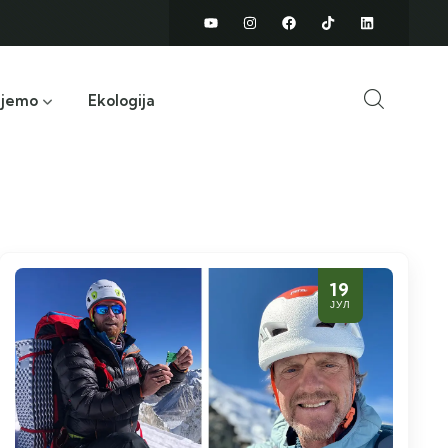
ujemo
Ekologija
19
ЈУЛ