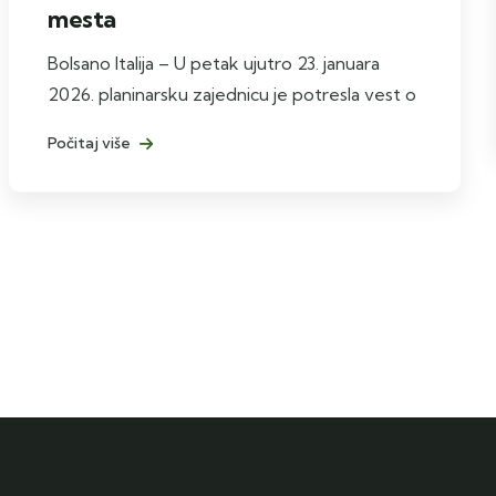
mesta
Bolsano Italija – U petak ujutro 23. januara
2026. planinarsku zajednicu je potresla vest o
Počitaj više