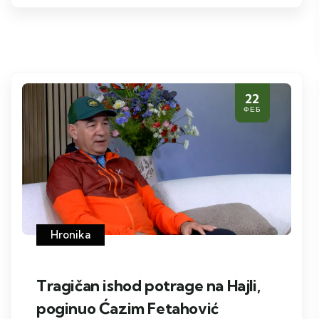
22
ФЕБ
Hronika
Tragičan ishod potrage na Hajli,
poginuo Ćazim Fetahović