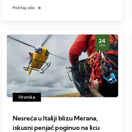
Počitaj više
24
ЈАН
Hronika
Nesreća u Italiji blizu Merana,
iskusni penjač poginuo na licu