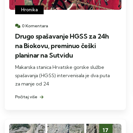
Hronika
0 Komentara
Drugo spašavanje HGSS za 24h
na Biokovu, preminuo češki
planinar na Sutvidu
Makarska stanica Hrvatske gorske službe
spašavanja (HGSS) intervenisala je dva puta
za manje od 24
Počitaj više
17