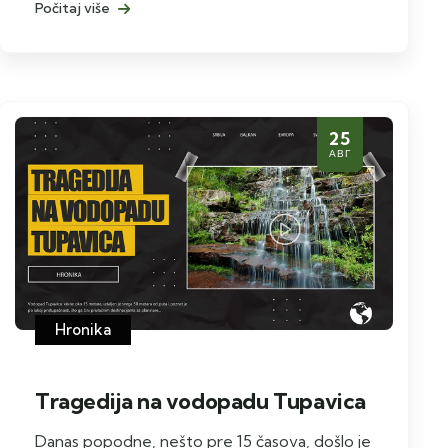
Počitaj više
25
АВГ
Hronika
Tragedija na vodopadu Tupavica
Danas popodne, nešto pre 15 časova, došlo je