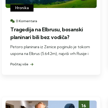
Hronika
0 Komentara
Tragedija na Elbrusu, bosanski
planinari bili bez vodiča?
Petoro planinara iz Zenice poginulo je tokom
uspona na Elbrus (5.642m), najviši vrh Rusije i
Počitaj više
16