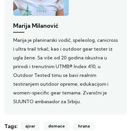
Marija Milanović
Marija je planinarski vodič, speleolog, canicross
i ultra trail trkač, kao i outdoor gear tester iz
ugla žene. Sa više od 20 godina iskustva u
prirodi i trenutnim UTMB® Index 410, u
Outdoor Tested timu se bavi realnim
testiranjem outdoor opreme, edukacijom i
women-specific gear temama. Zvanični je
SUUNTO ambasador za Srbiju.
Tags:
ajvar
domace
hrana