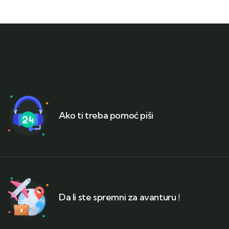
Ako ti treba pomoć piši
Da li ste spremni za avanturu !