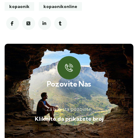
kopaonik
kopaonikonline
Pozovite Nas
Za bilo sta pozovite
Kliknite da prikažete broj