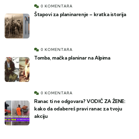
0 KOMENTARA
Štapovi za planinarenje – kratka istorija
0 KOMENTARA
Tomba, mačka planinar na Alpima
0 KOMENTARA
Ranac ti ne odgovara? VODIČ ZA ŽENE:
kako da odabereš pravi ranac za tvoju
akciju