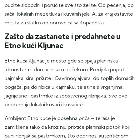
budite slobodni i poručite sve što želite. Od pečenja, do
sača, lokalnih mezetluka i kuvanih jela. A, za kraj ostavite
mesta za slatko od borovnica sa Kopaonika.
Zašto da zastanete i predahnete u
Etno kući Kljunac
Etno kuća Kljunac
je mesto gde se spaja planinska
atmosfera s domaćinskim dočekom. Predjela poput
kajmaka, sira, pršute i Gavrinog ajvara, do toplih domaćih
pogača, pa do ribića u kajmaku, teletine s vrganjima,
jagnjetine i pastrmke iz sopstvenog ribnjaka. Sve ovo
pripremaju lokalni kuvari i kuvarice.
Ambijent Etno kuće je posebna priča – terasa je
zamišljena tako da kroz nju protiče planinski potok koji
puni ribnjak sa pastrmkom, što doprinosi autentičnom i