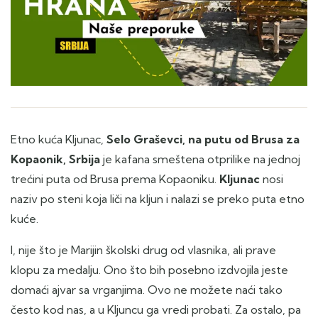
Etno kuća Kljunac,
Selo Graševci, na putu od Brusa za
Kopaonik, Srbija
je kafana smeštena otprilike na jednoj
trećini puta od Brusa prema Kopaoniku.
Kljunac
nosi
naziv po steni koja liči na kljun i nalazi se preko puta etno
kuće.
I, nije što je Marijin školski drug od vlasnika, ali prave
klopu za medalju. Ono što bih posebno izdvojila jeste
domaći ajvar sa vrganjima. Ovo ne možete naći tako
često kod nas, a u Kljuncu ga vredi probati. Za ostalo, pa