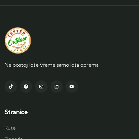
Ne postoji loše vreme samo loša oprema
Stranice
Rute
Događaji