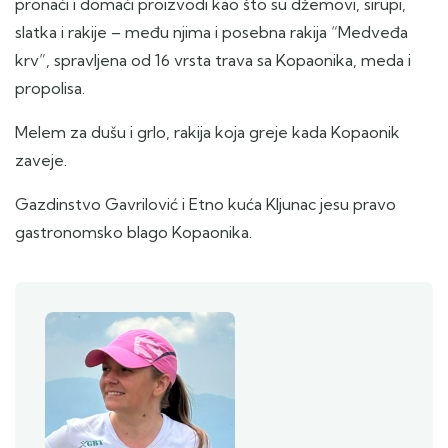
pronaći i domaći proizvodi kao što su džemovi, sirupi,
slatka i rakije – među njima i posebna rakija “Medveđa
krv”, spravljena od 16 vrsta trava sa Kopaonika, meda i
propolisa.
Melem za dušu i grlo, rakija koja greje kada Kopaonik
zaveje.
Gazdinstvo Gavrilović i Etno kuća Kljunac jesu pravo
gastronomsko blago Kopaonika.