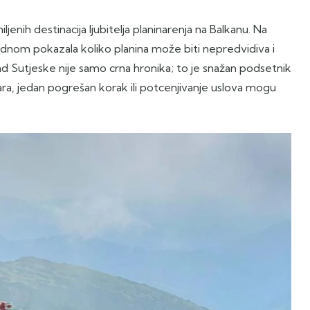
ljenih destinacija ljubitelja planinarenja na Balkanu. Na
 jednom pokazala koliko planina može biti nepredvidiva i
d Sutjeske nije samo crna hronika; to je snažan podsetnik
ra, jedan pogrešan korak ili potcenjivanje uslova mogu