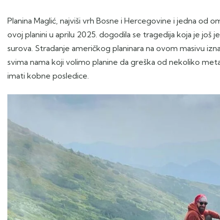
Planina Maglić, najviši vrh Bosne i Hercegovine i jedna od omi
ovoj planini u aprilu 2025. dogodila se tragedija koja je još
surova. Stradanje američkog planinara na ovom masivu izna
svima nama koji volimo planine da greška od nekoliko meta
imati kobne posledice.