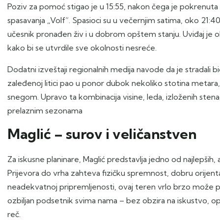
Poziv za pomoć stigao je u 15:55, nakon čega je pokrenuta z
spasavanja „Volf“. Spasioci su u večernjim satima, oko 21:40, 
učesnik pronađen živ i u dobrom opštem stanju. Uviđaj je o
kako bi se utvrdile sve okolnosti nesreće.
Dodatni izveštaji regionalnih medija navode da je stradali bi
zaleđenoj litici pao u ponor dubok nekoliko stotina metara,
snegom. Upravo ta kombinacija visine, leda, izloženih sten
prelaznim sezonama
Maglić – surov i veličanstven
Za iskusne planinare, Maglić predstavlja jedno od najlepših, 
Prijevora do vrha zahteva fizičku spremnost, dobru orijentacij
neadekvatnoj pripremljenosti, ovaj teren vrlo brzo može 
ozbiljan podsetnik svima nama – bez obzira na iskustvo, op
reč.