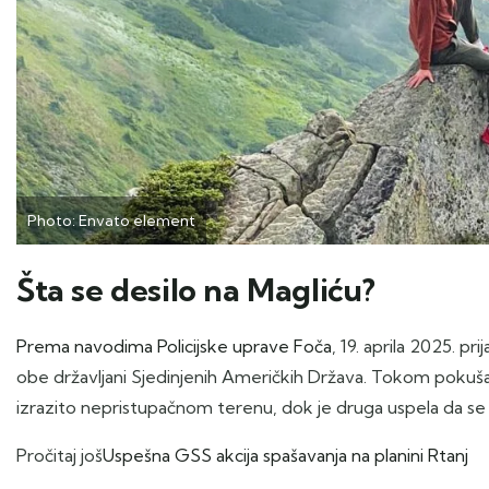
Photo: Envato element
Šta se desilo na Magliću?
Prema navodima Policijske uprave Foča
, 19. aprila 2025. pr
obe državljani Sjedinjenih Američkih Država. Tokom pokuša
izrazito nepristupačnom terenu, dok je druga uspela da se s
Pročitaj još
Uspešna GSS akcija spašavanja na planini Rtanj