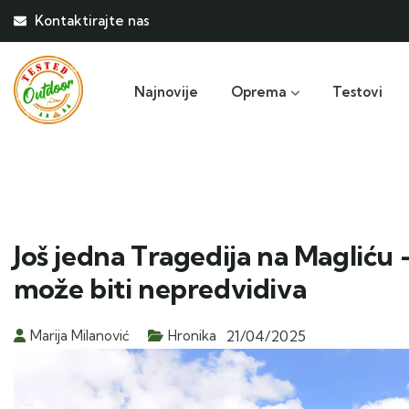
Kontaktirajte nas
Najnovije
Oprema
Testovi
Još jedna Tragedija na Magliću 
može biti nepredvidiva
Marija Milanović
Hronika
21/04/2025