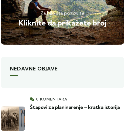
Za bilo sta pozovite
Kliknite da prikažete broj
NEDAVNE OBJAVE
0 KOMENTARA
Štapovi za planinarenje – kratka istorija