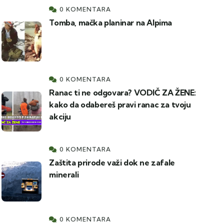
0 KOMENTARA
Tomba, mačka planinar na Alpima
0 KOMENTARA
Ranac ti ne odgovara? VODIČ ZA ŽENE:
kako da odabereš pravi ranac za tvoju
akciju
0 KOMENTARA
Zaštita prirode važi dok ne zafale
minerali
0 KOMENTARA