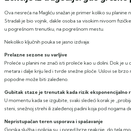
Ova nesreća na Magliću snažan je primer koliko su planine ne
Stradali je bio vojnik, dakle osoba sa visokim nivoom fizičke 
u pogrešnom trenutku, na pogrešnom mestu.
Nekoliko ključnih pouka se jasno izdvaja:
Prelazne sezone su varljive
Proleće u planini ne znači isti proleće kao u dolini. Dok je 
metara i dalje kriju led i tvrde snežne ploče. Uslovi se brzo
popodne može biti zaleđeno.
Gubitak staze je trenutak kada rizik eksponencijalno 
U momentu kada se izgubite, svaki sledeći korak je „probija
steni, snežnoj strehi ili zaleđenoj padini koja pod nogama del
Nepristupačan teren usporava i spašavanje
Gorska služba i policija su, i pored brze reakcije, do tela m