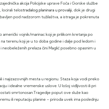
ajednička akcija Policijske uprave Foča i Gorske službe
locirali telo
stradalog planinara u provaliji
, dok je drugi
bavljen pod nadzorom tužilaštva, a istraga je pokrenuta
o američki vojnik/marinac koji je prilikom kretanja po
 na terenu koji je u to doba godine i dalje pod ledom i
a i neobeleženih prelaza čini Maglić posebno opasnim u
ali i najizazovnijih mesta u regionu. Staza koja vodi preko
u i idealne vremenske uslove. U lošoj vidljivosti ili pri
postati smrtonosan.Tragedije poput ove služe kao
remu ili reputaciju planine – priroda uvek ima poslednju