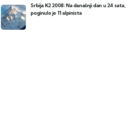
Srbija K2 2008: Na današnji dan u 24 sata,
poginulo je 11 alpinista