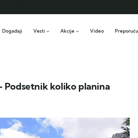
Događaji
Vesti
Akcije
Video
Preporuč
– Podsetnik koliko planina