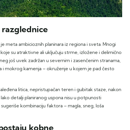
e razglednice
 je meta ambicioznih planinara iz regiona i sveta. Mnogi
koje su atraktivne ali uključuju strme, izložene i delimično
 sneg još uvek zadržan u severnim i zasenčenim stranama,
ga i mokrog kamenja – okruženje u kojem je pad često
leđena litica, nepristupačan teren i gubitak staze, nakon
ako detalji planiranog uspona nisu u potpunosti
to sugeriše kombinaciju faktora – magla, sneg, loša
 postaju kobne