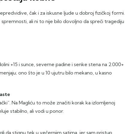
predvidive, čak i za iskusne ljude u dobroj fizičkoj formi.
spremnosti, ali ni to nije bilo dovoljno da spreči tragediju
u dolini +15 i sunce, severne padine i senke stena na 2.000+
 menjaju; ono što je u 10 ujutru bilo mekano, u kasno
raste
čki“. Na Magliću to može značiti korak ka izlomljenoj
uje stabilno, ali vodi u ponor.
ogli da stignu tek u večernjim satima, jer sam pristup