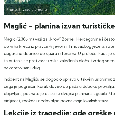
Photo: Envato elements
Maglić – planina izvan turističk
Maglić (2.386 m) važi za „krov“ Bosne i Hercegovine i često
do vrha kreću iz pravca Prijevora i Trnovačkog jezera, rute 
osigurane deonice po siparu i stenama. U proleće, kada je
ta putanja se pretvara u miks zaleđenih ploča, tvrdog sne
nekontrolisan i dug.
Incident na Magliću se dogodio upravo u takvim uslovima: za
čega je pogrešan korak doveo do pada u duboku provaliju. I
objavljeni, poznato je da su se dvojica planinara izgubila, š
vidljivost, možda i nedovoljno poznavanje lokalnih staza.
Lekcije iz tragedije: gde greške