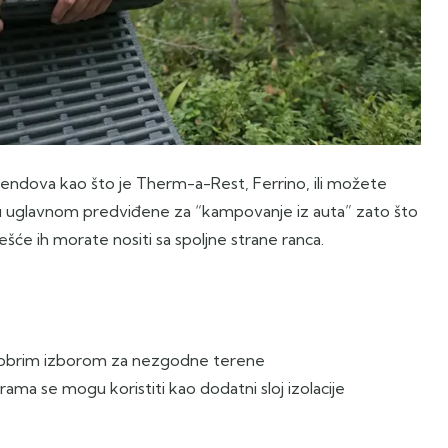
endova kao što je Therm-a-Rest, Ferrino, ili možete
 su uglavnom predviđene za “kampovanje iz auta” zato što
ešće ih morate nositi sa spoljne strane ranca.
ini dobrim izborom za nezgodne terene
ama se mogu koristiti kao dodatni sloj izolacije