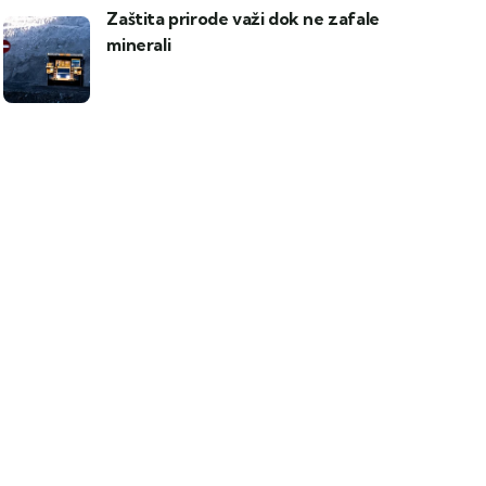
Zaštita prirode važi dok ne zafale
minerali