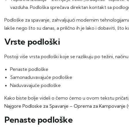
vazduha. Podloška sprečava direktan kontakt sa podlogo
Podloške za spavanje, zahvaljujući modernim tehnologijama i 
lakše nego što su danas, a prilično ih je lako i dobaviti, š
Vrste podloški
Postoji više vrsta podloški koje se razlikuju po težini, načinu
Penaste podloške
Samonaduvavajuće podloške
Naduvavajuće podloške
Kako biste bolje videli o čemo ćemo u ovom tekstu pričati
Najgore Podloske za Spavanje – Oprema za Kampovanje 
Penaste podloške