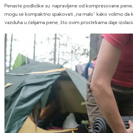
Penaste podloške su napravljene od kompresovane pene, za
mogu se kompaktno spakovati „na malo“ kako volimo da kaže
vazduha u ćelijama pene, što ovim prostirkama daje izola