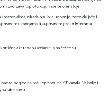
m i zadržava toplotu koju vaše telo emituje.
materijalima, nikada nisu bile udobnije, termički jače i
to kupovinom u radnjama ili kupovinom preko Interneta.
 korišćenja i stepenu izolacije, a najčešće su:
, bacite pogled na našu epizodu na YT kanalu.
Najbolje i
(youtube.com)