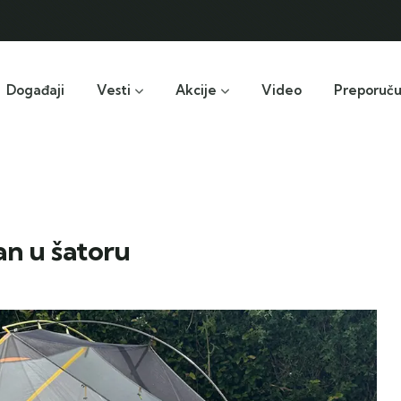
Događaji
Vesti
Akcije
Video
Preporuč
an u šatoru