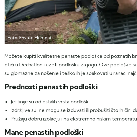
Foto: Envato Elements
Možete kupiti kvalitetne penaste podloške od poznatih br
otići u Dechatlon i uzeti podlošku za jogu. Ove podloške
su glomazne za nošenje i teško ih je spakovati u ranac, najč
Prednosti penastih podloški
Jeftinije su od ostalih vrsta podloški
Izdržljive su, ne mogu se izduvati ili probušiti što ih č
Pružaju dobru izolaciju i na ekstremno niskim temperatur
Mane penastih podloški