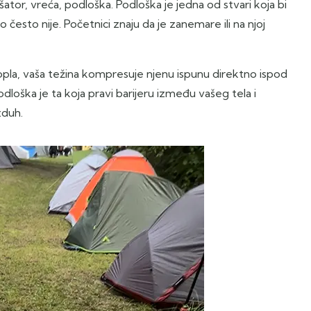
ator, vreća, podloška. Podloška je jedna od stvari koja bi
 često nije. Početnici znaju da je zanemare ili na njoj
 topla, vaša težina kompresuje njenu ispunu direktno ispod
dloška je ta koja pravi barijeru između vašeg tela i
zduh.