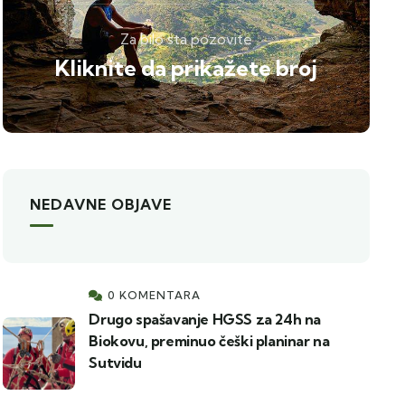
Za bilo sta pozovite
Kliknite da prikažete broj
NEDAVNE OBJAVE
0 KOMENTARA
Drugo spašavanje HGSS za 24h na
Biokovu, preminuo češki planinar na
Sutvidu