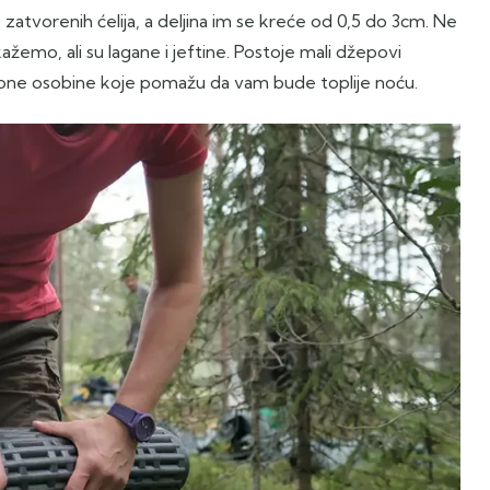
tvorenih ćelija, a deljina im se kreće od 0,5 do 3cm. Ne
mo, ali su lagane i jeftine. Postoje mali džepovi
cione osobine koje pomažu da vam bude toplije noću.