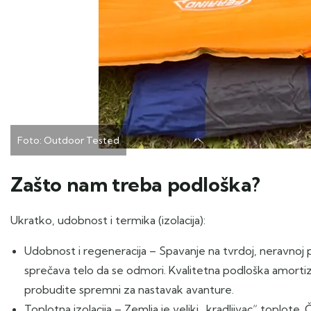
Foto: Outdoor Tested
Zašto nam treba podloška?
Ukratko, udobnost i termika (izolacija):
Udobnost i regeneracija – Spavanje na tvrdoj, neravnoj po
sprečava telo da se odmori. Kvalitetna podloška amort
probudite spremni za nastavak avanture.
Toplotna izolacija – Zemlja je veliki „kradljivac“ toplote.