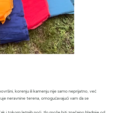
vršini, korenju ili kamenju nije samo neprijatno, već
izuje neravnine terena, omogućavajući vam da se
 Čak i tokom letnjih noći, tlo može biti značajno hladnije od