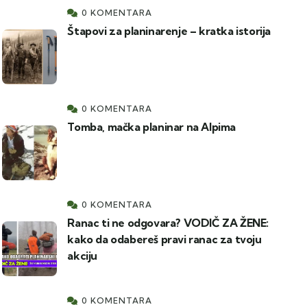
0 KOMENTARA
Štapovi za planinarenje – kratka istorija
0 KOMENTARA
Tomba, mačka planinar na Alpima
0 KOMENTARA
Ranac ti ne odgovara? VODIČ ZA ŽENE:
kako da odabereš pravi ranac za tvoju
akciju
0 KOMENTARA