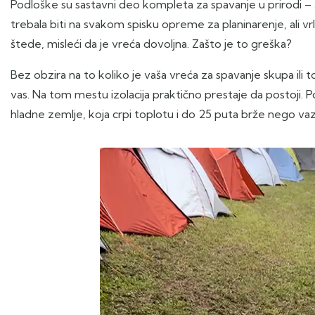
Podloške su sastavni deo kompleta za spavanje u prirodi – š
trebala biti na svakom spisku opreme za planinarenje, ali vrlo
štede, misleći da je vreća dovoljna. Zašto je to greška?
Bez obzira na to koliko je vaša vreća za spavanje skupa ili
vas. Na tom mestu izolacija praktično prestaje da postoji. Po
hladne zemlje, koja crpi toplotu i do 25 puta brže nego va