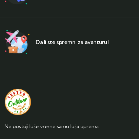
Da li ste spremni za avanturu !
Ne postoji loše vreme samo loša oprema