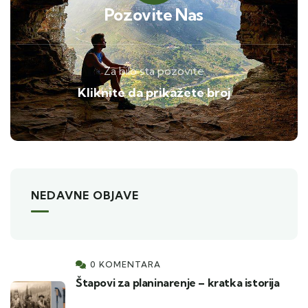
Pozovite Nas
Za bilo sta pozovite
Kliknite da prikažete broj
NEDAVNE OBJAVE
0 KOMENTARA
Štapovi za planinarenje – kratka istorija