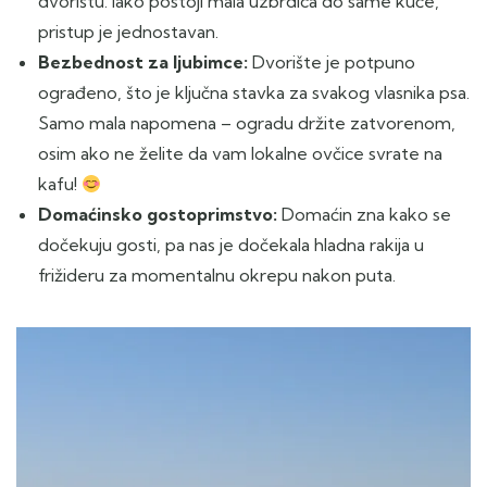
dvorištu. Iako postoji mala uzbrdica do same kuće,
pristup je jednostavan.
Bezbednost za ljubimce:
Dvorište je potpuno
ograđeno, što je ključna stavka za svakog vlasnika psa.
Samo mala napomena – ogradu držite zatvorenom,
osim ako ne želite da vam lokalne ovčice svrate na
kafu!
Domaćinsko gostoprimstvo:
Domaćin zna kako se
dočekuju gosti, pa nas je dočekala hladna rakija u
frižideru za momentalnu okrepu nakon puta.