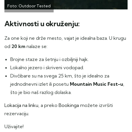
Foto: Outdoor Tested
Aktivnosti u okruženju:
Za one koji ne drže mesto, vajat je idealna baza. U krugu
od
20 km
nalaze se:
Brojne staze za šetnju i ozbiljniji hajk.
Lokalno jezero i skriveni vodopad.
Divčibare su na svega 25 km, što je idealno za
jednodnevni izlet ili posetu
Mountain Music Fest-u
,
što je bio naš razlog dolaska.
Lokacija na linku
, a preko
Bookinga
možete izvršiti
rezervaciju.
Uživajite!