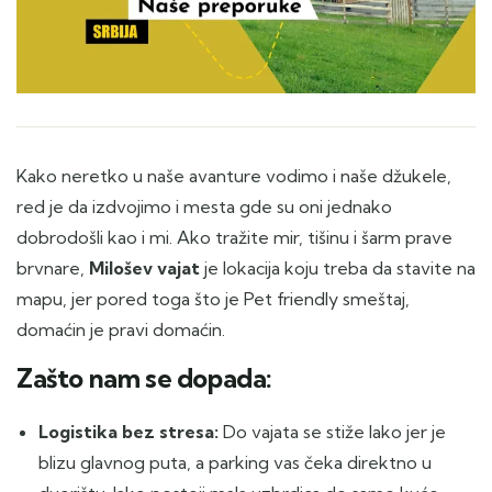
Kako neretko u naše avanture vodimo i naše džukele,
red je da izdvojimo i mesta gde su oni jednako
dobrodošli kao i mi. Ako tražite mir, tišinu i šarm prave
brvnare,
Milošev vajat
je lokacija koju treba da stavite na
mapu, jer pored toga što je Pet friendly smeštaj,
domaćin je pravi domaćin.
Zašto nam se dopada:
Logistika bez stresa:
Do vajata se stiže lako jer je
blizu glavnog puta, a parking vas čeka direktno u