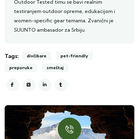
Outdoor Tested timu se bavi realnim
testiranjem outdoor opreme, edukacijom i
women-specific gear temama. Zvanični je
SUUNTO ambasador za Srbiju.
Tags:
divčibare
pet-friendly
preporuke
smeštaj