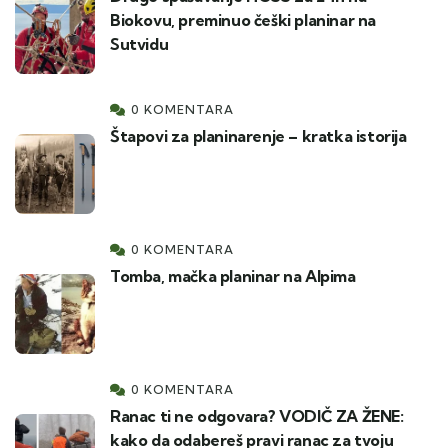
Biokovu, preminuo češki planinar na
Sutvidu
0 KOMENTARA
Štapovi za planinarenje – kratka istorija
0 KOMENTARA
Tomba, mačka planinar na Alpima
0 KOMENTARA
Ranac ti ne odgovara? VODIČ ZA ŽENE:
kako da odabereš pravi ranac za tvoju