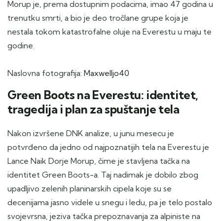
Morup je, prema dostupnim podacima, imao 47 godina u
trenutku smrti, a bio je deo tročlane grupe koja je
nestala tokom katastrofalne oluje na Everestu u maju te
godine.
Naslovna fotografija:
Maxwelljo40
Green Boots na Everestu: identitet,
tragedija i plan za spuštanje tela
Nakon izvršene DNK analize, u junu mesecu je
potvrđeno da jedno od najpoznatijih tela na Everestu je
Lance Naik Dorje Morup, čime je stavljena tačka na
identitet Green Boots-a. Taj nadimak je dobilo zbog
upadljivo zelenih planinarskih cipela koje su se
decenijama jasno videle u snegu i ledu, pa je telo postalo
svojevrsna, jeziva tačka prepoznavanja za alpiniste na