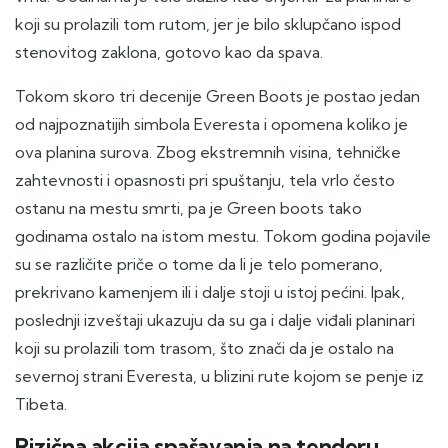
koji su prolazili tom rutom, jer je bilo sklupčano ispod
stenovitog zaklona, gotovo kao da spava.
Tokom skoro tri decenije Green Boots je postao jedan
od najpoznatijih simbola Everesta i opomena koliko je
ova planina surova. Zbog ekstremnih visina, tehničke
zahtevnosti i opasnosti pri spuštanju, tela vrlo često
ostanu na mestu smrti, pa je Green boots tako
godinama ostalo na istom mestu. Tokom godina pojavile
su se različite priče o tome da li je telo pomerano,
prekrivano kamenjem ili i dalje stoji u istoj pećini. Ipak,
poslednji izveštaji ukazuju da su ga i dalje viđali planinari
koji su prolazili tom trasom, što znači da je ostalo na
severnoj strani Everesta, u blizini rute kojom se penje iz
Tibeta.
Rizična a
kcija spašavanja na tenderu