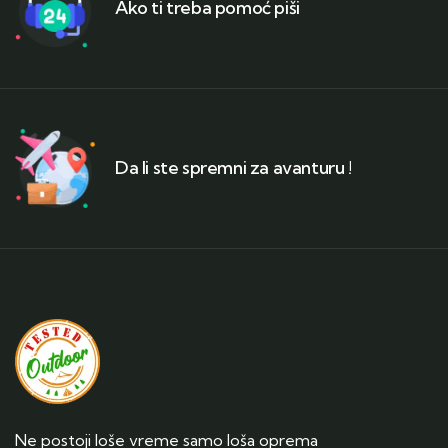
Ako ti treba pomoć piši
Da li ste spremni za avanturu !
Ne postoji loše vreme samo loša oprema