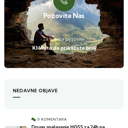
Pozovite Nas
Za bilo sta pozovite
Kliknite da prikažete broj
NEDAVNE OBJAVE
0 KOMENTARA
Drugo spašavanje HGSS za 24h na