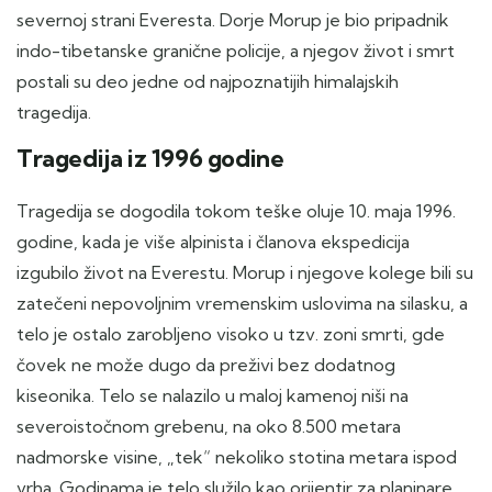
severnoj strani Everesta. Dorje Morup je bio pripadnik
indo-tibetanske granične policije, a njegov život i smrt
postali su deo jedne od najpoznatijih himalajskih
tragedija.
Tragedija iz 1996 godine
Tragedija se dogodila tokom teške oluje 10. maja 1996.
godine, kada je više alpinista i članova ekspedicija
izgubilo život na Everestu. Morup i njegove kolege bili su
zatečeni nepovoljnim vremenskim uslovima na silasku, a
telo je ostalo zarobljeno visoko u tzv. zoni smrti, gde
čovek ne može dugo da preživi bez dodatnog
kiseonika. Telo se nalazilo u maloj kamenoj niši na
severoistočnom grebenu, na oko 8.500 metara
nadmorske visine, „tek“ nekoliko stotina metara ispod
vrha. Godinama je telo služilo kao orijentir za planinare