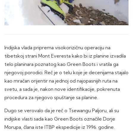
Indijska vlada priprema visokorizičnu operaciju na
tibetskoj strani Mont Everesta kako bi iz planine izvadila
telo planinara poznatog kao Green Boots i vratila ga
njegovoj porodici. Reč je o telu koje je decenijama stajalo
kao mračan orijentir na jednoj od najopasnijih ruta na
svetu, a sada je, nakon nove identifikacije, pokrenuta
procedura za njegovo spuštanje sa planine.
Dugo se verovalo da je reč o Tsewangu Paljoru, ali su
indijske vlasti sada kao Green Boots označile Dorje
Morupa, člana iste ITBP ekspedicije iz 1996. godine.