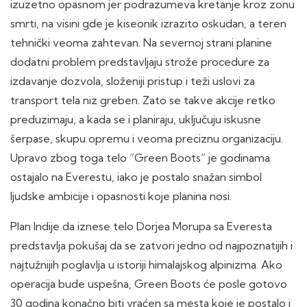
izuzetno opasnom jer podrazumeva kretanje kroz zonu
smrti, na visini gde je kiseonik izrazito oskudan, a teren
tehnički veoma zahtevan. Na severnoj strani planine
dodatni problem predstavljaju strože procedure za
izdavanje dozvola, složeniji pristup i teži uslovi za
transport tela niz greben. Zato se takve akcije retko
preduzimaju, a kada se i planiraju, uključuju iskusne
šerpase, skupu opremu i veoma preciznu organizaciju.
Upravo zbog toga telo “Green Boots” je godinama
ostajalo na Everestu, iako je postalo snažan simbol
ljudske ambicije i opasnosti koje planina nosi.
Plan Indije da iznese telo Dorjea Morupa sa Everesta
predstavlja pokušaj da se zatvori jedno od najpoznatijih i
najtužnijih poglavlja u istoriji himalajskog alpinizma. Ako
operacija bude uspešna, Green Boots će posle gotovo
30 godina konačno biti vraćen sa mesta koje je postalo i