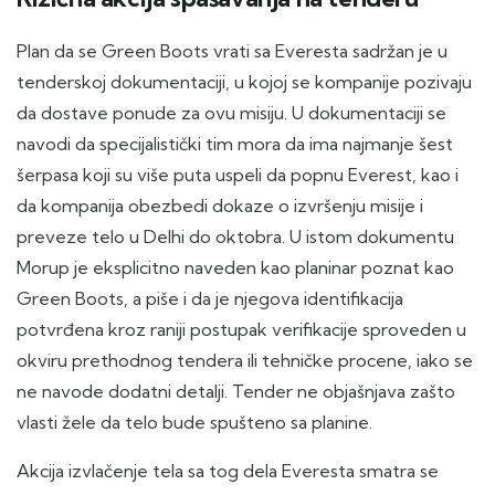
Plan da se Green Boots vrati sa Everesta sadržan je u
tenderskoj dokumentaciji, u kojoj se kompanije pozivaju
da dostave ponude za ovu misiju. U dokumentaciji se
navodi da specijalistički tim mora da ima najmanje šest
šerpasa koji su više puta uspeli da popnu Everest, kao i
da kompanija obezbedi dokaze o izvršenju misije i
preveze telo u Delhi do oktobra. U istom dokumentu
Morup je eksplicitno naveden kao planinar poznat kao
Green Boots, a piše i da je njegova identifikacija
potvrđena kroz raniji postupak verifikacije sproveden u
okviru prethodnog tendera ili tehničke procene, iako se
ne navode dodatni detalji. Tender ne objašnjava zašto
vlasti žele da telo bude spušteno sa planine.
Akcija izvlačenje tela sa tog dela Everesta smatra se