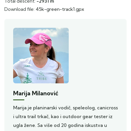
Total descent:
-2931 m
Download file:
45k-green-track1.gpx
Marija Milanović
Marija je planinarski vodič, speleolog, canicross
i ultra trail trkač, kao i outdoor gear tester iz
ugla žene. Sa više od 20 godina iskustva u