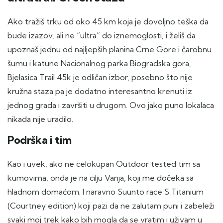
Ako tražiš trku od oko 45 km koja je dovoljno teška da
bude izazov, ali ne “ultra” do iznemoglosti, i želiš da
upoznaš jednu od najljepših planina Crne Gore i čarobnu
šumu i katune Nacionalnog parka Biogradska gora,
Bjelasica Trail 45k je odličan izbor, posebno što nije
kružna staza pa je dodatno interesantno krenuti iz
jednog grada i završiti u drugom. Ovo jako puno lokalaca
nikada nije uradilo.
Podrška i tim
Kao i uvek, ako ne celokupan Outdoor tested tim sa
kumovima, onda je na cilju Vanja, koji me dočeka sa
hladnom domaćom. I naravno Suunto race S Titanium
(Courtney edition) koji pazi da ne zalutam puni i zabeleži
svaki moj trek kako bih mogla da se vratim i uživam u