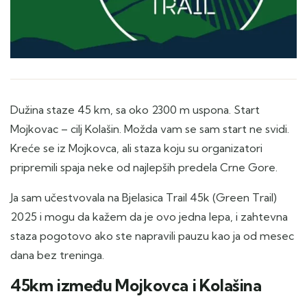
Dužina staze 45 km, sa oko 2300 m uspona. Start
Mojkovac – cilj Kolašin. Možda vam se sam start ne svidi.
Kreće se iz Mojkovca, ali staza koju su organizatori
pripremili spaja neke od najlepših predela Crne Gore.
Ja sam učestvovala na Bjelasica Trail 45k (Green Trail)
2025 i mogu da kažem da je ovo jedna lepa, i zahtevna
staza pogotovo ako ste napravili pauzu kao ja od mesec
dana bez treninga.
45km između Mojkovca i Kolašina