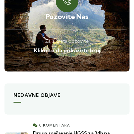
Pozovite Nas
Za bilo sta pozovite
Kliknite da prikažete broj
NEDAVNE OBJAVE
0 KOMENTARA
Drugo spašavanje HGSS za 24h na