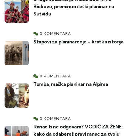
Biokovu, preminuo češki planinar na
Sutvidu
0 KOMENTARA
Štapovi za planinarenje – kratka istorija
0 KOMENTARA
Tomba, mačka planinar na Alpima
0 KOMENTARA
Ranac ti ne odgovara? VODIČ ZA ŽENE:
kako da odabereš pravi ranac za tvoju