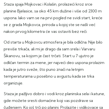
Staza spaja Mojkovac i Kolašin, prolazeći kroz srce
planine Bjelasice, sa oko 45 km dužine i više od 2300 m
uspona. Iako vam se na prvi pogled ne svidi start, kreće
se z grada Mojkovca, priroda u kojoj ste se našli već
nakon prvog kilometra će vas ostaviti bez reči.
Od starta u Mojkovcu atmosfera je bila odlična. Nije bilo
previše trkača, ali mi je drago da sam srela i Varvaru
Šikanovu, sa kojom je čast trčati. Start u 7 ujutro je
odličan termin za mene, jer najveći deo uspona prolazim
kada je jutro sveže, što puno znači na letnjim
temperaturama u posebno u avgustu kada se trka
organizuje.
Staza je pažljivo dobro i vodi kroz planinska sela i katune,
gde možete sresti domaćine koji vas pozdrave sa
čuđenjem. Ko još trči po planini. Prolazite i vidikovace sa