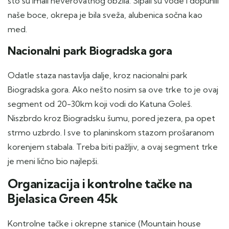
što su imali neverovatnog obzila. Sipali su vode i dopunili
naše boce, okrepa je bila sveža, alubenica sočna kao
med.
Nacionalni park Biogradska gora
Odatle staza nastavlja dalje, kroz nacionalni park
Biogradska gora. Ako nešto nosim sa ove trke to je ovaj
segment od 20-30km koji vodi do Katuna Goleš.
Niszbrdo kroz Biogradsku šumu, pored jezera, pa opet
strmo uzbrdo. I sve to planinskom stazom prošaranom
korenjem stabala. Treba biti pažljiv, a ovaj segment trke
je meni lično bio najlepši.
Organizacija i kontrolne tačke na
Bjelasica Green 45k
Kontrolne tačke i okrepne stanice (Mountain house