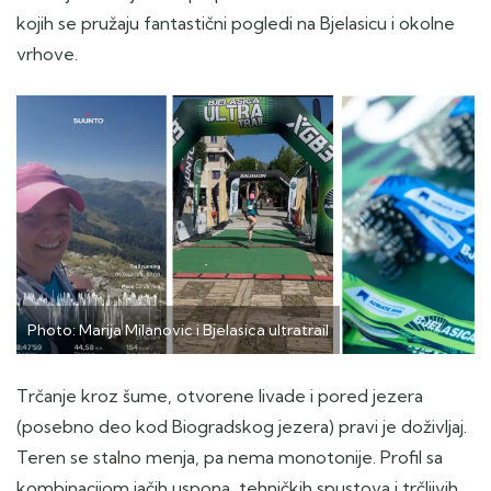
kojih se pružaju fantastični pogledi na Bjelasicu i okolne
vrhove.
Photo: Marija Milanovic i Bjelasica ultratrail
Trčanje kroz šume, otvorene livade i pored jezera
(posebno deo kod Biogradskog jezera) pravi je doživljaj.
Teren se stalno menja, pa nema monotonije. Profil sa
kombinacijom jačih uspona, tehničkih spustova i trčljivih