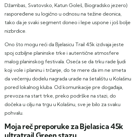
Džambas, Svatovsko, Katun Goleš, Biogradsko jezero)
raspoređene su logično u odnosu na težine deonica,
tako da je svaki segment doneo i lepe uspone i još bolje
nizbrdice.
Ono što mogu reći da Bjelasicu Trail 45k izdvaja jeste
spoj ozbiljne planinske trke i autentične atmosfere
malog planinskog festivala. Oseća se da trku rade ljudi
koji vole i planinu i trčanje, do te mere da im ne smeta
da večernju dodelu nagrada urade na šetalištu u Kolašinu
pored lokalnog kluba. Od komunkacije pre događaja,
prevoza na start trke, preko podrške na stazi, do
dočeka u cilju na trgu u Kolašinu, sve je bilo za svaku
pohvalu.
Moja reč preporuke za Bjelasica 45k
ultratrail Green stazu