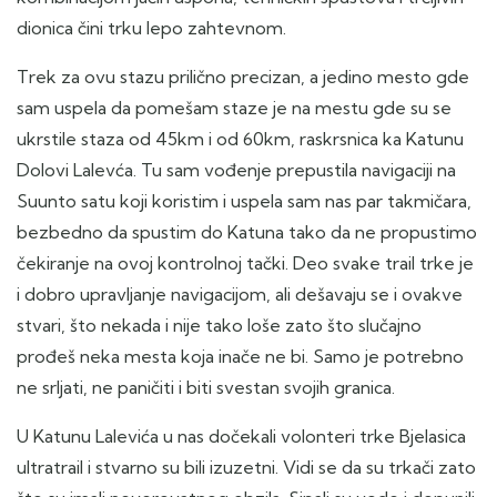
dionica čini trku lepo zahtevnom.
Trek za ovu stazu prilično precizan, a jedino mesto gde
sam uspela da pomešam staze je na mestu gde su se
ukrstile staza od 45km i od 60km, raskrsnica ka Katunu
Dolovi Lalevća. Tu sam vođenje prepustila navigaciji na
Suunto satu koji koristim i uspela sam nas par takmičara,
bezbedno da spustim do Katuna tako da ne propustimo
čekiranje na ovoj kontrolnoj tački. Deo svake trail trke je
i dobro upravljanje navigacijom, ali dešavaju se i ovakve
stvari, što nekada i nije tako loše zato što slučajno
prođeš neka mesta koja inače ne bi. Samo je potrebno
ne srljati, ne paničiti i biti svestan svojih granica.
U Katunu Lalevića u nas dočekali volonteri trke Bjelasica
ultratrail i stvarno su bili izuzetni. Vidi se da su trkači zato