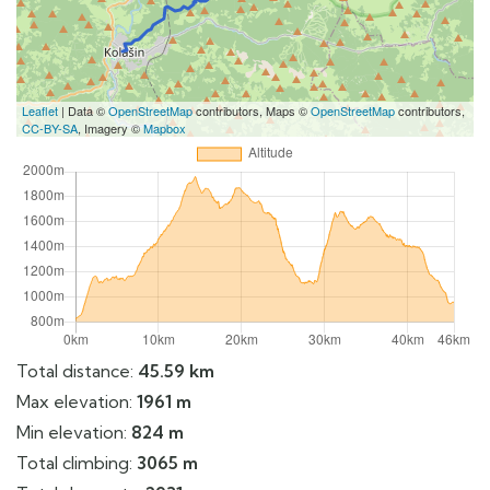
Leaflet
| Data ©
OpenStreetMap
contributors, Maps ©
OpenStreetMap
contributors,
CC-BY-SA
, Imagery ©
Mapbox
Total distance:
45.59 km
Max elevation:
1961 m
Min elevation:
824 m
Total climbing:
3065 m