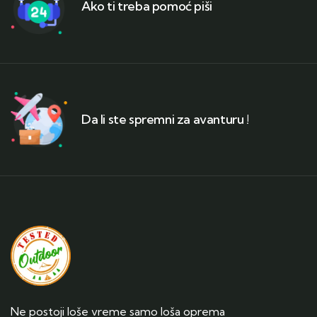
Ako ti treba pomoć piši
Da li ste spremni za avanturu !
Ne postoji loše vreme samo loša oprema