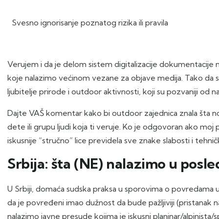
Svesno ignorisanje poznatog rizika ili pravila
Verujem i da je delom sistem digitalizacije dokumentacije
koje nalazimo većinom vezane za objave medija. Tako da se
ljubitelje prirode i outdoor aktivnosti, koji su pozvaniji od na
Dajte VAŠ komentar kako bi outdoor zajednica znala šta nosi
dete ili grupu ljudi koja ti veruje. Ko je odgovoran ako moj 
iskusnije “stručno” lice previdela sve znake slabosti i tehn
Srbija: šta (NE) nalazimo u posle
U Srbiji, domaća sudska praksa u sporovima o povredama u pri
da je povređeni imao dužnost da bude pažljiviji (pristanak
nalazimo javne presude kojima je iskusni planinar/alpinista/s