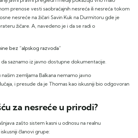
lavnom prenose vesti saobraćajnih nesreća ili nesreća tokom
osne nesreće na žičari Savin Kuk na Durmitoru gde je
ateru žičare. A, navedeno je i da se radi o
nine bez “alpskog razvoda”
li da saznamo iz javno dostupne dokumentacije.
ju u našim zemljama Balkana nemamo javno
aja, i presude da je Thomas kao iskusniji bio odgovoran
ću za nesreće u prirodi?
ašnjava zašto sistem kasni u odnosu na realnu
iskusniji članovi grupe: