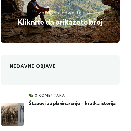
Za bilo sta pozovite
Kliknite da prikažete broj
NEDAVNE OBJAVE
0 KOMENTARA
Štapovi za planinarenje – kratka istorija