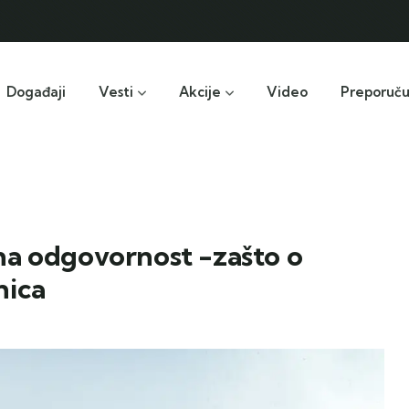
Događaji
Vesti
Akcije
Video
Preporuč
na odgovornost -zašto o
nica