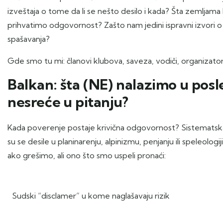
izveštaja o tome da li se nešto desilo i kada? Šta zemljam
prihvatimo odgovornost? Zašto nam jedini ispravni izvori o
spašavanja?
Gde smo tu mi: članovi klubova, saveza, vodiči, organizatori
Balkan: šta (NE) nalazimo u posl
nesreće u pitanju?
Kada poverenje postaje krivična odgovornost? Sistematska
su se desile u planinarenju, alpinizmu, penjanju ili speleolog
ako grešimo, ali ono što smo uspeli pronaći:
Sudski “disclamer” u kome naglašavaju rizik