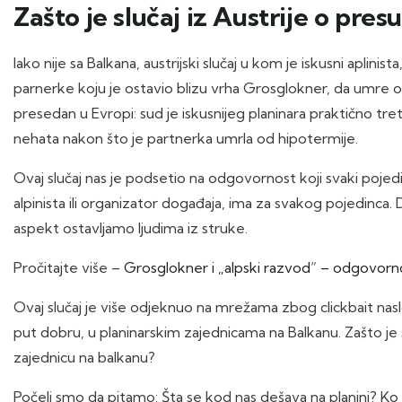
Zašto je slučaj iz Austrije o pr
Iako nije sa Balkana, austrijski slučaj u kom je iskusni apl
parnerke koju je ostavio blizu vrha Grosglokner, da umre od 
presedan u Evropi: sud je iskusnijeg planinara praktično tr
nehata nakon što je partnerka umrla od hipotermije.
Ovaj slučaj nas je podsetio na odgovornost koji svaki pojedin
alpinista ili organizator događaja, ima za svakog pojedinca
aspekt ostavljamo ljudima iz struke.
Pročitajte više –
Grosglokner i „alpski razvod“ – odgovornos
Ovaj slučaj je više odjeknuo na mrežama zbog clickbait naslo
put dobru, u planinarskim zajednicama na Balkanu. Zašto je
zajednicu na balkanu?
Počeli smo da pitamo: Šta se kod nas dešava na planini? 