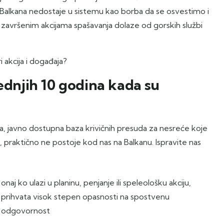
a Balkana nedostaje u sistemu kao borba da se osvestimo i
 završenim akcijama spašavanja dolaze od gorskih službi
 akcija i događaja?
ednjih 10 godina kada su
, javno dostupna baza krivičnih presuda za nesreće koje
iji, praktično ne postoje kod nas na Balkanu. Ispravite nas
onaj ko ulazi u planinu, penjanje ili speleološku akciju,
prihvata visok stepen opasnosti na spostvenu
odgovornost