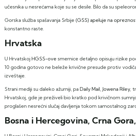
učesnika u nesrećama koje su se desile. Bilo da su speleoron
Gorska služba spašavanja Srbije
(GSS) apeluje na opreznost
konstantno raste.
Hrvatska
U Hrvatskoj
HGSS-ove
smernice detaljno opisuju rizike pod
10 godina gotovo ne beleže krivične presude protiv vodiča, 
izveštaje.
Strani mediji su daleko ažurniji, pa
Daily Mail, Jowena Riley
, 
Hrvatskoj, gde je preživeli bio kratko pod krivičnom sumnj
proglašen nesrećni slučaj davljenja tokom samostalnog zaro
Bosna i Hercegovina, Crna Gora
U Bosni i Hercegovini, Crnoj Gori, Severnoj Makedoniji i Alba