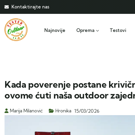
Kontaktirajte nas
Najnovije
Oprema
Testovi
Kada poverenje postane krivič
ovome ćuti naša outdoor zajed
Marija Milanović
Hronika
15/03/2026