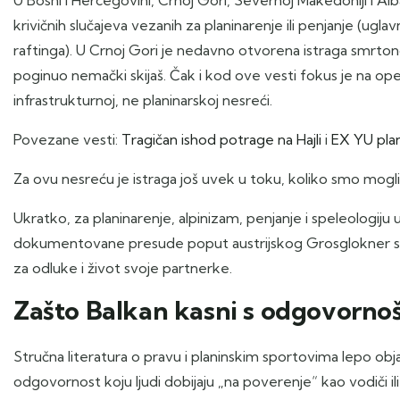
krivičnih slučajeva vezanih za planinarenje ili penjanje (ug
raftinga). U Crnoj Gori je nedavno otvorena istraga smrton
poginuo nemački skijaš. Čak i kod ove vesti fokus je na oper
infrastrukturnoj, ne planinarskoj nesreći.
Povezane vesti:
Tragičan ishod potrage na Hajli
i
EX YU pla
Za ovu nesreću je istraga još uvek u toku, koliko smo mog
Ukratko, za planinarenje, alpinizam, penjanje i speleologi
dokumentovane presude poput austrijskog Grosglokner sluč
za odluke i život svoje partnerke.
Zašto Balkan kasni s odgovornoš
Stručna literatura o pravu i planinskim sportovima lepo obj
odgovornost koju ljudi dobijaju „na poverenje“ kao vodiči ili 