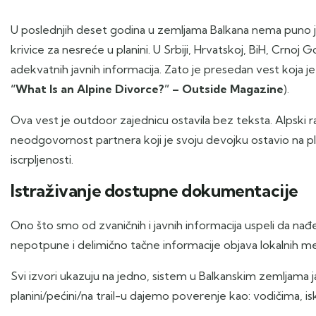
U poslednjih deset godina u zemljama Balkana nema puno
krivice za nesreće u planini. U Srbiji, Hrvatskoj, BiH, Crnoj G
adekvatnih javnih informacija. Zato je presedan vest koja j
“What Is an Alpine Divorce?” – Outside Magazine
).
Ova vest je outdoor zajednicu ostavila bez teksta. Alpski ra
neodgovornost partnera koji je svoju devojku ostavio na pl
iscrpljenosti.
Istraživanje dostupne dokumentacije
Ono što smo od zvaničnih i javnih informacija uspeli da nađ
nepotpune i delimično tačne informacije objava lokalnih me
Svi izvori ukazuju na jedno, sistem u Balkanskim zemljama
planini/pećini/na trail-u dajemo poverenje kao: vodičima, is