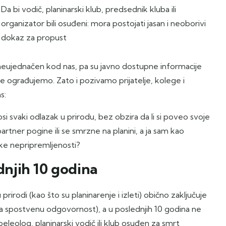
Da bi vodič, planinarski klub, predsednik kluba ili
organizator bili osuđeni: mora postojati jasan i neoborivi
dokaz za propust
 neujednačen kod nas, pa su javno dostupne informacije
 ograđujemo. Zato i pozivamo prijatelje, kolege i
s:
 svaki odlazak u prirodu, bez obzira da li si poveo svoje
partner pogine ili se smrzne na planini, a ja sam kao
ičke nepripremljenosti?
dnjih 10 godina
rodi (kao što su planinarenje i izleti) obično zaključuje
 na spostvenu odgovornost), a u poslednjih 10 godina ne
peleolog, planinarski vodič ili klub osuđen za smrt