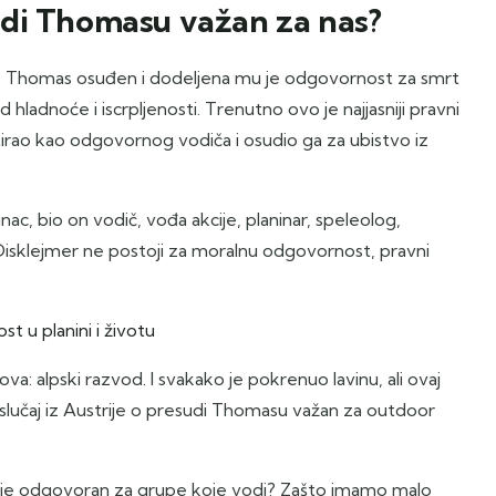
esudi Thomasu važan za nas?
inista, Thomas osuđen i dodeljena mu je odgovornost za smrt
hladnoće i iscrpljenosti. Trenutno ovo je najjasniji pravni
etirao kao odgovornog vodiča i osudio ga za ubistvo iz
ac, bio on vodič, vođa akcije, planinar, speleolog,
. Disklejmer ne postoji za moralnu odgovornost, pravni
t u planini i životu
va: alpski razvod. I svakako je pokrenuo lavinu, ali ovaj
 slučaj iz Austrije o presudi Thomasu važan za outdoor
Ko je odgovoran za grupe koje vodi? Zašto imamo malo