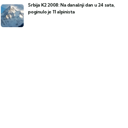
Srbija K2 2008: Na današnji dan u 24 sata,
poginulo je 11 alpinista