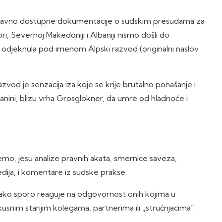
 javno dostupne dokumentacije o sudskim presudama za
ori, Severnoj Makedoniji i Albaniji nismo došli do
e odjeknula pod imenom Alpski razvod (originalni naslov
zvod je senzacija iza koje se krije brutalno ponašanje i
anini, blizu vrha Grosglokner, da umre od hladnoće i
emo, jesu analize pravnih akata, smernice saveza,
dija, i komentare iz sudske prakse.
 jako sporo reaguje na odgovornost onih kojima u
kusnim starijim kolegama, partnerima ili „stručnjacima“.