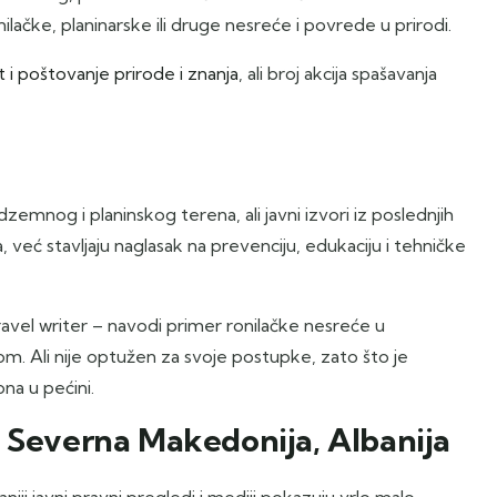
ilačke, planinarske ili druge nesreće i povrede u prirodi.
 i poštovanje prirode i znanja
, ali broj akcija spašavanja
zemnog i planinskog terena, ali javni izvori iz poslednjih
već stavljaju naglasak na prevenciju, edukaciju i tehničke
travel writer – navodi primer ronilačke nesreće u
om. Ali nije optužen za svoje postupke, zato što je
na u pećini.
, Severna Makedonija, Albanija
niji javni pravni pregledi i mediji pokazuju vrlo malo