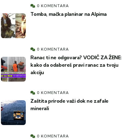
0 KOMENTARA
Tomba, mačka planinar na Alpima
0 KOMENTARA
Ranac ti ne odgovara? VODIČ ZA ŽENE:
kako da odabereš pravi ranac za tvoju
akciju
0 KOMENTARA
Zaštita prirode važi dok ne zafale
minerali
0 KOMENTARA