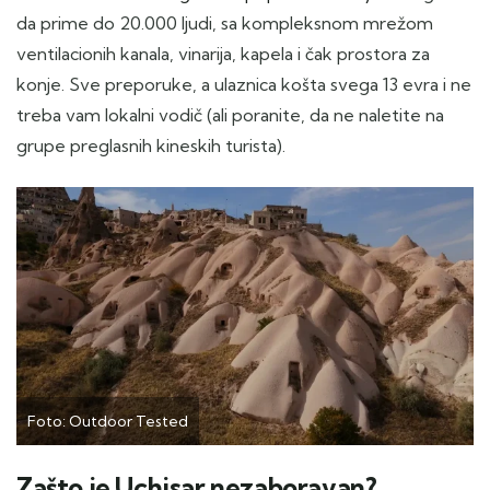
da prime do 20.000 ljudi, sa kompleksnom mrežom
ventilacionih kanala, vinarija, kapela i čak prostora za
konje. Sve preporuke, a ulaznica košta svega 13 evra i ne
treba vam lokalni vodič (ali poranite, da ne naletite na
grupe preglasnih kineskih turista).
Foto: Outdoor Tested
Zašto je Uçhisar nezaboravan?