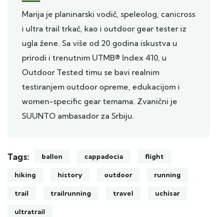
Marija je planinarski vodič, speleolog, canicross
i ultra trail trkač, kao i outdoor gear tester iz
ugla žene. Sa više od 20 godina iskustva u
prirodi i trenutnim UTMB® Index 410, u
Outdoor Tested timu se bavi realnim
testiranjem outdoor opreme, edukacijom i
women-specific gear temama. Zvanični je
SUUNTO ambasador za Srbiju.
Tags:
ballon
cappadocia
flight
hiking
history
outdoor
running
trail
trailrunning
travel
uchisar
ultratrail