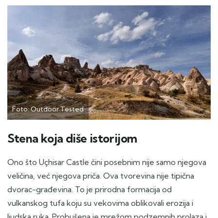
Foto: Outdoor Tested
Stena koja diše istorijom
Ono što Uçhisar Castle čini posebnim nije samo njegova
veličina, već njegova priča. Ova tvorevina nije tipična
dvorac-građevina. To je prirodna formacija od
vulkanskog tufa koju su vekovima oblikovali erozija i
ljudska ruka. Probušena je mrežom podzemnih prolaza i