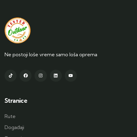
Ne postoji loše vreme samo loša oprema
Stranice
Rute
Događaji