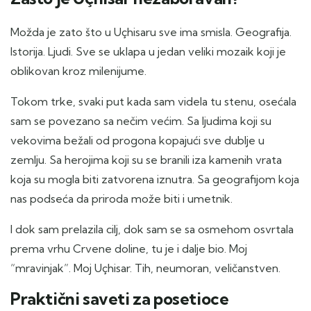
Možda je zato što u Uçhisaru sve ima smisla. Geografija.
Istorija. Ljudi. Sve se uklapa u jedan veliki mozaik koji je
oblikovan kroz milenijume.
Tokom trke, svaki put kada sam videla tu stenu, osećala
sam se povezano sa nečim većim. Sa ljudima koji su
vekovima bežali od progona kopajući sve dublje u
zemlju. Sa herojima koji su se branili iza kamenih vrata
koja su mogla biti zatvorena iznutra. Sa geografijom koja
nas podseća da priroda može biti i umetnik.
I dok sam prelazila cilj, dok sam se sa osmehom osvrtala
prema vrhu Crvene doline, tu je i dalje bio. Moj
“mravinjak”. Moj Uçhisar. Tih, neumoran, veličanstven.
Praktični saveti za posetioce