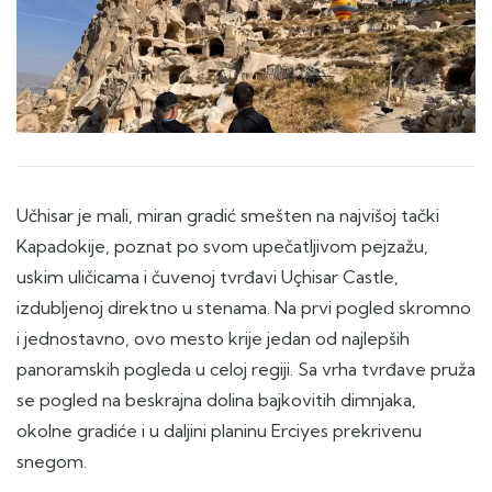
Učhisar je mali, miran gradić smešten na najvišoj tački
Kapadokije, poznat po svom upečatljivom pejzažu,
uskim uličicama i čuvenoj tvrđavi Uçhisar Castle,
izdubljenoj direktno u stenama. Na prvi pogled skromno
i jednostavno, ovo mesto krije jedan od najlepših
panoramskih pogleda u celoj regiji. Sa vrha tvrđave pruža
se pogled na beskrajna dolina bajkovitih dimnjaka,
okolne gradiće i u daljini planinu Erciyes prekrivenu
snegom.