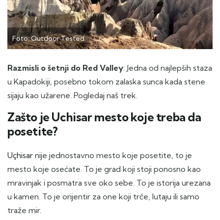
Foto: Outdoor Tested
Razmisli o šetnji do Red Valley
: Jedna od najlepših staza
u Kapadokiji, posebno tokom zalaska sunca kada stene
sijaju kao užarene. Pogledaj naš trek.
Zašto je Uchisar mesto koje treba da
posetite?
Uçhisar
nije jednostavno mesto koje posetite, to je
mesto koje osećate. To je grad koji stoji ponosno kao
mravinjak i posmatra sve oko sebe. To je istorija urezana
u kamen. To je orijentir za one koji trče, lutaju ili samo
traže mir.