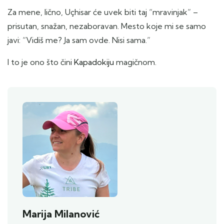
Za mene, lično, Uçhisar će uvek biti taj “mravinjak” –
prisutan, snažan, nezaboravan. Mesto koje mi se samo
javi: “Vidiš me? Ja sam ovde. Nisi sama.”
I to je ono što čini
Kapadokiju
magičnom.
Marija Milanović