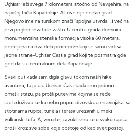
Uçhisar leži svega 7 kilometara istočno od Nevşehira, na
najvišoj tački Kapadokije. Ali ovo nije običan grad.
Njegovo ime na turskom znači “spoljna utvrda”, i već na
prvi pogled shvatate zašto. U centru grada dominira
monumentalna stenska formacija visoka 60 metara,
podeljena na dva dela procepom koji se samo vidi sa
jedne strane-Uçhisar Castle grad koji te posmatra gde
god da si u centralnom delu Kapadokije.
Svaki put kada sam digla glavu tokom naših hike
avantura, tu je bio Uchisar. Čak i kada smo jednom
omašili stazu, pa prošli putevima kojima se ređe
ide.Izduživao se ka nebu poput divovskog mravinjaka, sa
stotinama rupica, tunela i terasa urezanih u meki
vulkanski tufa. A, verujte, zavukli smo se u svaku rupicu i
prošli kroz sve sobe koje postoje od kad svet postoji.