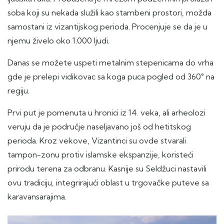
soba koji su nekada služili kao stambeni prostori, možda
samostani iz vizantijskog perioda. Procenjuje se da je u
njemu živelo oko 1.000 ljudi.
Danas se možete uspeti metalnim stepenicama do vrha
gde je prelepi vidikovac sa koga puca pogled od 360° na
regiju.
Prvi put je pomenuta u hronici iz 14. veka, ali arheolozi
veruju da je područje naseljavano još od hetitskog
perioda. Kroz vekove, Vizantinci su ovde stvarali
tampon-zonu protiv islamske ekspanzije, koristeći
prirodu terena za odbranu. Kasnije su Seldžuci nastavili
ovu tradiciju, integrirajući oblast u trgovačke puteve sa
karavansarajima.