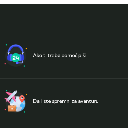
Ako ti treba pomoć piši
Da li ste spremni za avanturu !