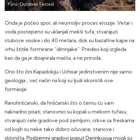
Foto: Outdoor Tested
Onda je počeo spor, ali neumoljiv proces erozije. Vetar i
voda postepeno su uklanjali mekši tufa, stvarajući
stubove visoke i do 40 metara, dok su bazaltne kape na
vrhu štitile formirane “dimnjake”. Predeo koji izgleda
kao da ga je dizajnirala mašta, a ne priroda.
Ono što čini Kapadokiju i Uchisar jedinstvenim nije samo
geologija , već način na koji su ljudi iskoristili ove
formacije.
Ranohrišćanski, da hrišćanski što o čemu ću vam
naknadno pisati, stanovnici su kopali u mekom tufasu,
stvarajući cele gradove pod zemljom, crkve sa freskama
od kojih su neke tako dobro očuvane, stanove i
skloništa.
Podzemni gradovi poput Derinkuyua
mogli su