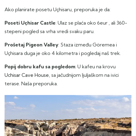
Ako planirate posetu Uçhisaru, preporuka je da:
Poseti Uçhisar Castle
: Ulaz se plaća oko 6eur , ali 360-
stepeni pogled sa vrha vredi svaku paru.
Prošetaj Pigeon Valley
: Staza između Göremea i
Uçhisara duga je oko 4 kilometra i pogledaj naš trek.
Popij dobru kafu sa pogledom
: U kafeu na krovu
Uchisar Cave House
, sa jačudnijom ljuljaškom na ivici
terase. Naša preporuka.