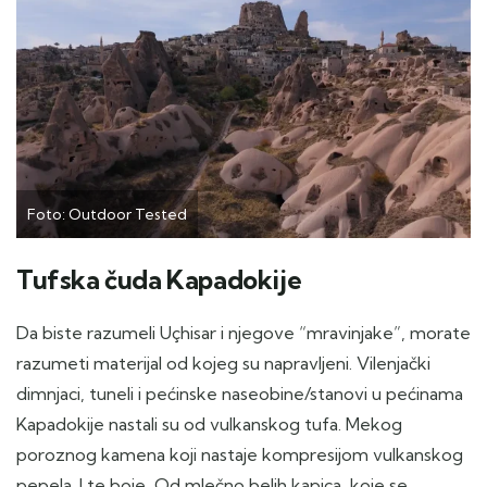
Foto: Outdoor Tested
Tufska čuda Kapadokije
Da biste razumeli Uçhisar i njegove “mravinjake”, morate
razumeti materijal od kojeg su napravljeni. Vilenjački
dimnjaci, tuneli i pećinske naseobine/stanovi u pećinama
Kapadokije nastali su od vulkanskog tufa. Mekog
poroznog kamena koji nastaje kompresijom vulkanskog
pepela. I te boje, Od mlečno belih kapica, koje se