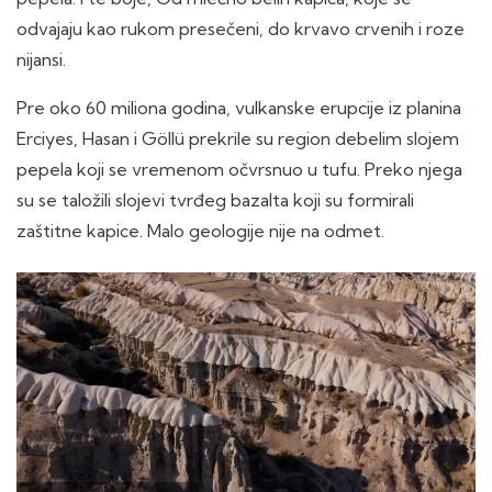
odvajaju kao rukom presečeni, do krvavo crvenih i roze
nijansi.
Pre oko 60 miliona godina, vulkanske erupcije iz planina
Erciyes, Hasan i Göllü prekrile su region debelim slojem
pepela koji se vremenom očvrsnuo u tufu. Preko njega
su se taložili slojevi tvrđeg bazalta koji su formirali
zaštitne kapice. Malo geologije nije na odmet.