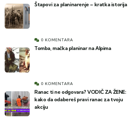
Štapovi za planinarenje – kratka istorija
0 KOMENTARA
Tomba, mačka planinar na Alpima
0 KOMENTARA
Ranac ti ne odgovara? VODIČ ZA ŽENE:
kako da odabereš pravi ranac za tvoju
akciju