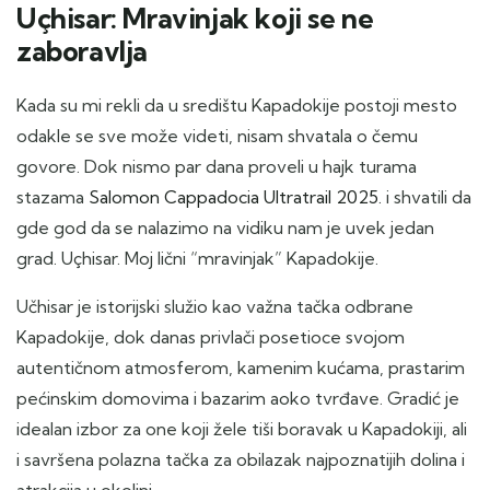
Uçhisar: Mravinjak koji se ne
zaboravlja
Kada su mi rekli da u središtu Kapadokije postoji mesto
odakle se sve može videti, nisam shvatala o čemu
govore. Dok nismo par dana proveli u hajk turama
stazama
Salomon Cappadocia Ultratrail 2025.
i shvatili da
gde god da se nalazimo na vidiku nam je uvek jedan
grad. Uçhisar. Moj lični “mravinjak” Kapadokije.
Učhisar je istorijski služio kao važna tačka odbrane
Kapadokije, dok danas privlači posetioce svojom
autentičnom atmosferom, kamenim kućama, prastarim
pećinskim domovima i bazarim aoko tvrđave. Gradić je
idealan izbor za one koji žele tiši boravak u Kapadokiji, ali
i savršena polazna tačka za obilazak najpoznatijih dolina i