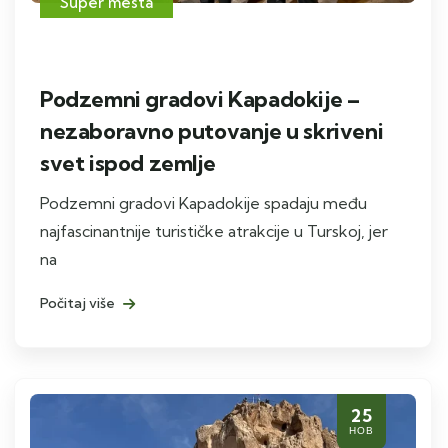
Super mesta
Podzemni gradovi Kapadokije –
nezaboravno putovanje u skriveni
svet ispod zemlje
Podzemni gradovi Kapadokije spadaju među
najfascinantnije turističke atrakcije u Turskoj, jer
na
Počitaj više
25
НОВ