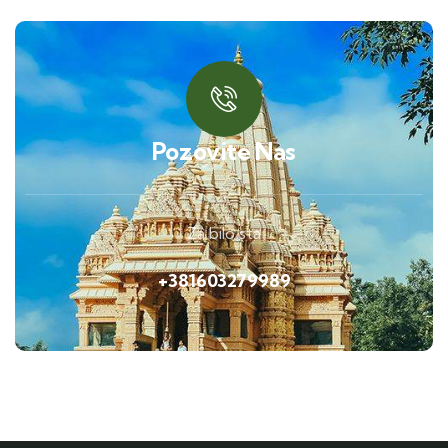
Pozovite Nas
Za bilo sta
+381603279989