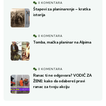
0 KOMENTARA
Štapovi za planinarenje – kratka
istorija
0 KOMENTARA
Tomba, mačka planinar na Alpima
0 KOMENTARA
Ranac ti ne odgovara? VODIČ ZA
ŽENE: kako da odabereš pravi
ranac za tvoju akciju