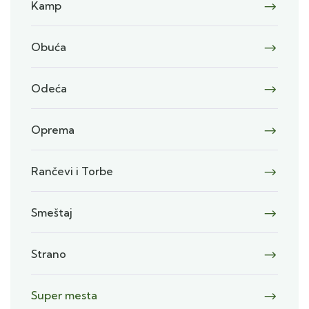
Kamp
Obuća
Odeća
Oprema
Rančevi i Torbe
Smeštaj
Strano
Super mesta