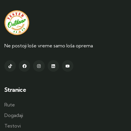
Ne postoji loše vreme samo loša oprema
Stranice
Rute
Događaji
Testovi