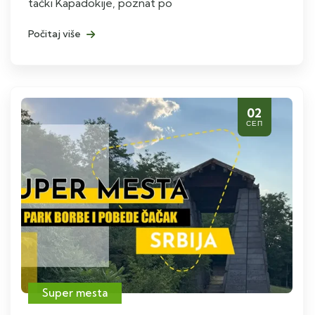
tački Kapadokije, poznat po
Počitaj više
02
СЕП
Super mesta