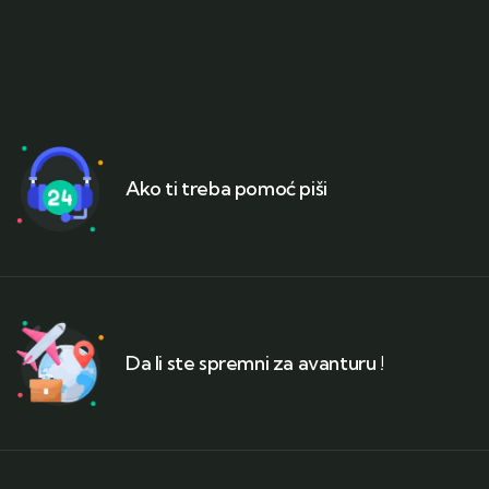
Ako ti treba pomoć piši
Da li ste spremni za avanturu !