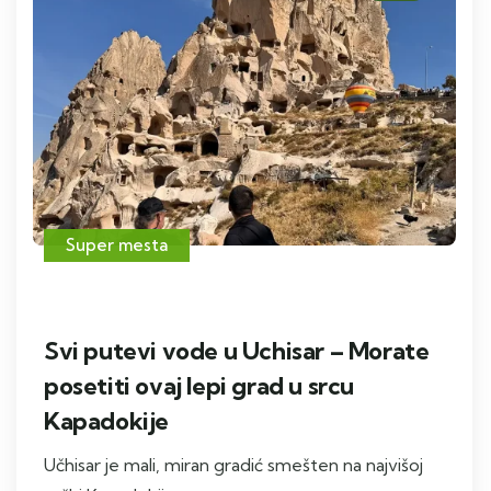
Super mesta
Svi putevi vode u Uchisar – Morate
posetiti ovaj lepi grad u srcu
Kapadokije
Učhisar je mali, miran gradić smešten na najvišoj