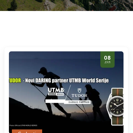
08
ЈУЛ