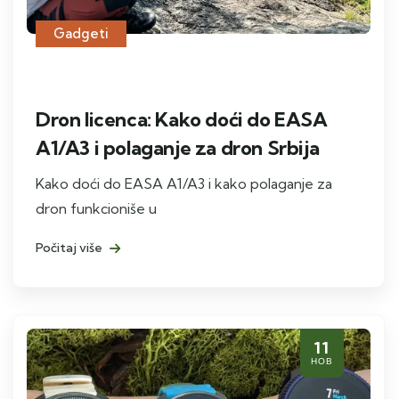
Gadgeti
Dron licenca: Kako doći do EASA
A1/A3 i polaganje za dron Srbija
Kako doći do EASA A1/A3 i kako polaganje za
dron funkcioniše u
Počitaj više
11
НОВ