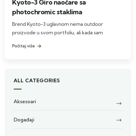
Kyoto-3 Giro naočare sa
photochromic staklima
Brend Kyoto-3 uglavnom nema outdoor
proizvode u svom portfoliu, ali kada sam
Počitaj više
ALL CATEGORIES
Aksesoari
Događaji