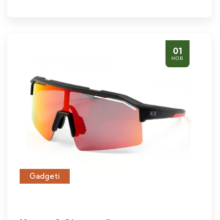
01
НОВ
Gadgeti