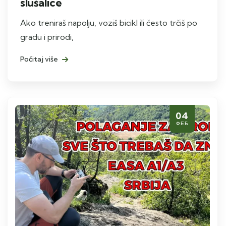
slušalice
Ako treniraš napolju, voziš bicikl ili često trčiš po
gradu i prirodi,
Počitaj više
04
ФЕБ