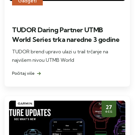
Gadgeti
TUDOR Daring Partner UTMB
World Series trka naredne 3 godine
TUDOR brend upravo ulazi u trail trčanje na
najvišem nivou UTMB World
Počitaj više
27
ФЕБ