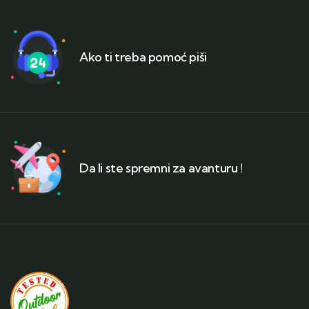
Ako ti treba pomoć piši
Da li ste spremni za avanturu !