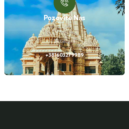
Pozovite Nas
Za bilo sta
+381603279989