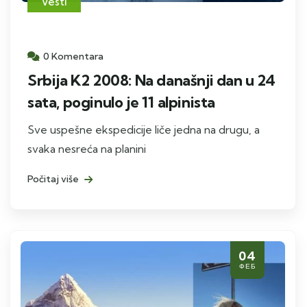
Vesti
0 Komentara
Srbija K2 2008: Na današnji dan u 24
sata, poginulo je 11 alpinista
Sve uspešne ekspedicije liče jedna na drugu, a
svaka nesreća na planini
Počitaj više
04
ФЕБ