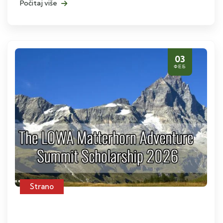
Počitaj više
03
ФЕБ
Strano