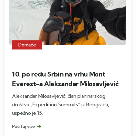
Domaće
10. po redu Srbin na vrhu Mont
Everest-a Aleksandar Milosavljević
Aleksandar Milosavljević, član planinarskog
društva „Expedition Summits“ iz Beograda,
uspešno je 15.
Počitaj više