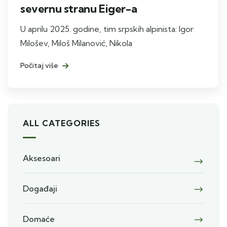
severnu stranu Eiger-a
U aprilu 2025. godine, tim srpskih alpinista: Igor
Milošev, Miloš Milanović, Nikola
Počitaj više
ALL CATEGORIES
Aksesoari
Događaji
Domaće