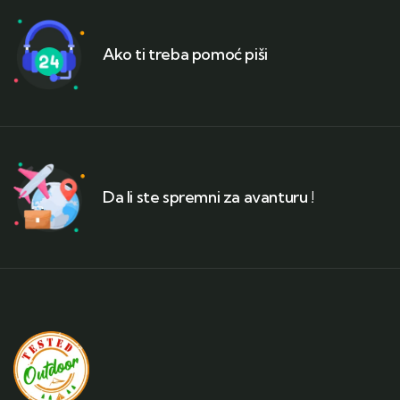
Ako ti treba pomoć piši
Da li ste spremni za avanturu !