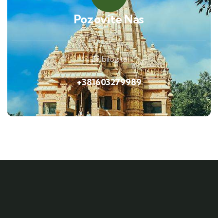
Pozovite Nas
Za bilo sta
+381603279989