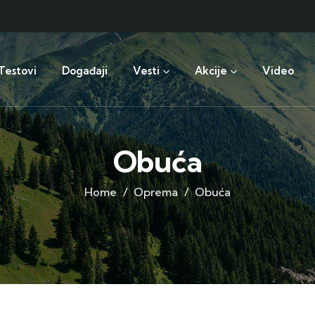
Testovi
Događaji
Vesti
Akcije
Video
Obuća
Home
Oprema
Obuća