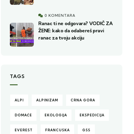
0 KOMENTARA
Ranac ti ne odgovara? VODIČ ZA
ŽENE: kako da odabereš pravi
ranac za tvoju akciju
TAGS
ALPI
ALPINIZAM
CRNA GORA
DOMAĆE
EKOLOGIJA
EKSPEDICIJA
EVEREST
FRANCUSKA
GSS