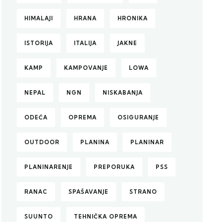
HIMALAJI
HRANA
HRONIKA
ISTORIJA
ITALIJA
JAKNE
KAMP
KAMPOVANJE
LOWA
NEPAL
NGN
NISKABANJA
ODEĆA
OPREMA
OSIGURANJE
OUTDOOR
PLANINA
PLANINAR
PLANINARENJE
PREPORUKA
PSS
RANAC
SPAŠAVANJE
STRANO
SUUNTO
TEHNIČKA OPREMA