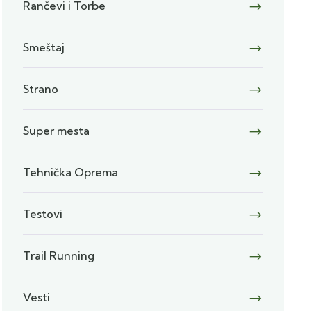
Rančevi i Torbe
Smeštaj
Strano
Super mesta
Tehnička Oprema
Testovi
Trail Running
Vesti